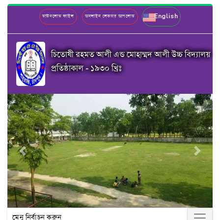
English
ডাউনলোড ফাইল
অনলাইন লেকচার আপলোড
চিতোষী রহমত আলী এন্ড মোহাম্মদ আলী উচ্চ বিদ্যালয়
প্রতিষ্ঠাকাল - ১৯৩০ খ্রিঃ
Previous
Next
মেনু নির্বাচন করুন