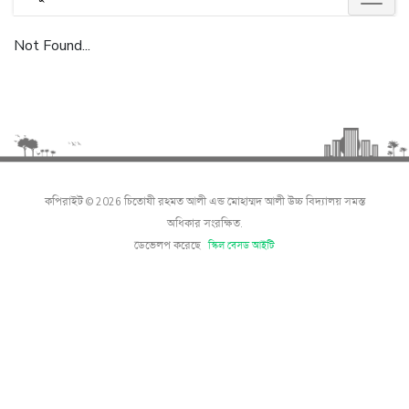
Not Found...
কপিরাইট © 2026 চিতোষী রহমত আলী এন্ড মোহাম্মদ আলী উচ্চ বিদ্যালয় সমস্ত
অধিকার সংরক্ষিত.
ডেভেলপ করেছে
স্কিল বেসড আইটি