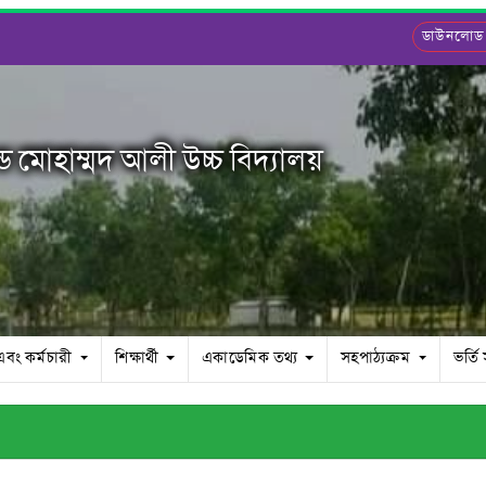
ডাউনলোড
 মোহাম্মদ আলী উচ্চ বিদ্যালয়
এবং কর্মচারী
শিক্ষার্থী
একাডেমিক তথ্য
সহপাঠ্যক্রম
ভর্তি 