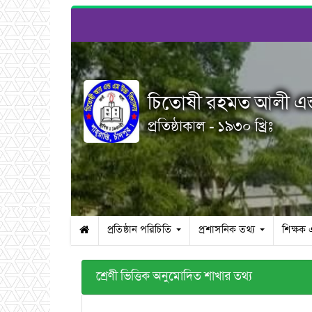
চিতোষী রহমত আলী এন্ড
প্রতিষ্ঠাকাল - ১৯৩০ খ্রিঃ
প্রতিষ্ঠান পরিচিতি
প্রশাসনিক তথ্য
শিক্ষক 
শ্রেণী ভিত্তিক অনুমোদিত শাখার তথ্য