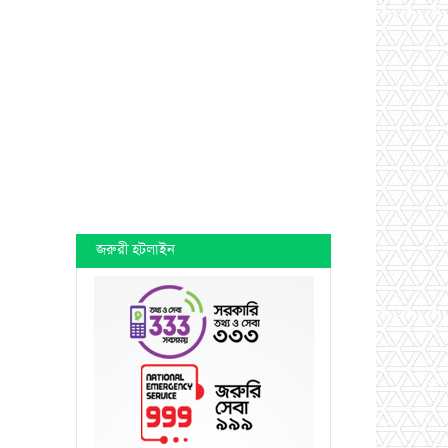
জরুরী হটলাইন