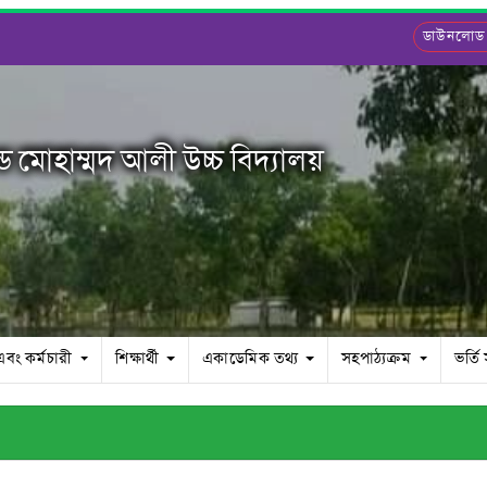
ডাউনলোড
 মোহাম্মদ আলী উচ্চ বিদ্যালয়
এবং কর্মচারী
শিক্ষার্থী
একাডেমিক তথ্য
সহপাঠ্যক্রম
ভর্তি 